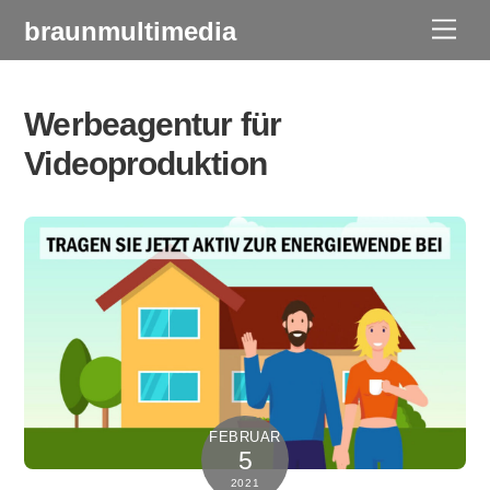
Skip
braunmultimedia
Men
to
content
Werbeagentur für
Videoproduktion
FEBRUAR
5
2021