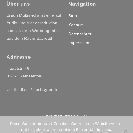
Über uns
Navigation
Braun Multimedia ist eine auf
Start
Audio und Videoproduktion
Kontakt
spezialisierte Werbeagentur
Datenschutz
aus dem Raum Bayreuth
Impressum
Addresse
Hauptstr. 48
95463 Ramsenthal
OT Bindlach / bei Bayreuth
©
braunmultimedia
2026
Diese Website benutzt Cookies. Wenn du die Website weiter
Powered by
WordPress
•
Themify WordPress Themes
nutzt, gehen wir von deinem Einverständnis aus.
Back