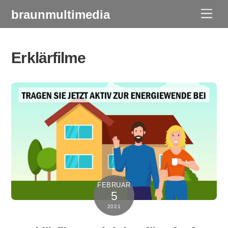
Skip
braunmultimedia
Men
to
content
Erklärfilme
FEBRUAR
5
2021