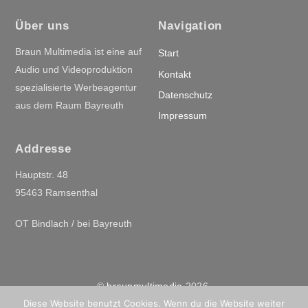
Über uns
Navigation
Braun Multimedia ist eine auf
Start
Audio und Videoproduktion
Kontakt
spezialisierte Werbeagentur
Datenschutz
aus dem Raum Bayreuth
Impressum
Addresse
Hauptstr. 48
95463 Ramsenthal
OT Bindlach / bei Bayreuth
©
braunmultimedia
2026
Diese Website benutzt Cookies. Wenn du die Website weiter
Powered by
WordPress
•
Themify WordPress Themes