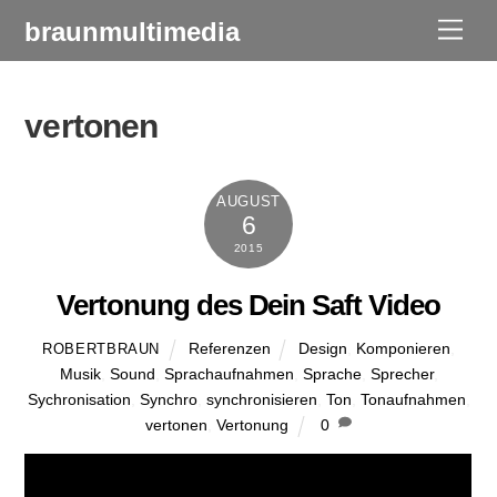
Skip
braunmultimedia
Men
to
content
vertonen
AUGUST
6
2015
Vertonung des Dein Saft Video
Referenzen
Design
,
Komponieren
,
ROBERTBRAUN
Musik
,
Sound
,
Sprachaufnahmen
,
Sprache
,
Sprecher
,
Sychronisation
,
Synchro
,
synchronisieren
,
Ton
,
Tonaufnahmen
,
vertonen
,
Vertonung
0