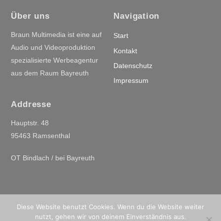
Über uns
Navigation
Braun Multimedia ist eine auf
Start
Audio und Videoproduktion
Kontakt
spezialisierte Werbeagentur
Datenschutz
aus dem Raum Bayreuth
Impressum
Addresse
Hauptstr. 48
95463 Ramsenthal
OT Bindlach / bei Bayreuth
©
braunmultimedia
2026
Diese Website benutzt Cookies. Wenn du die Website weiter
Powered by
WordPress
•
Themify WordPress Themes
nutzt, gehen wir von deinem Einverständnis aus.
Back