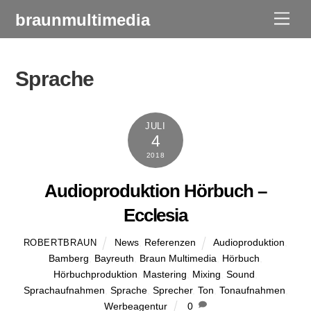
Skip
braunmultimedia
Men
to
content
Sprache
JULI
4
2018
Audioproduktion Hörbuch –
Ecclesia
News
,
Referenzen
Audioproduktion
,
ROBERTBRAUN
Bamberg
,
Bayreuth
,
Braun Multimedia
,
Hörbuch
,
Hörbuchproduktion
,
Mastering
,
Mixing
,
Sound
,
Sprachaufnahmen
,
Sprache
,
Sprecher
,
Ton
,
Tonaufnahmen
,
Werbeagentur
0