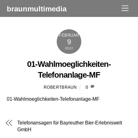
Skip
braunmultimedia
Men
to
content
FEBRUAR
9
2022
01-Wahlmoeglichkeiten-
Telefonanlage-MF
0
ROBERTBRAUN
01-Wahlmoeglichkeiten-Telefonanlage-MF
Telefonansagen für Bayreuther Bier-Erlebniswelt
GmbH