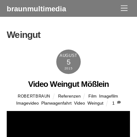
Skip
braunmultimedia
Men
to
content
Weingut
AUGUST
5
2015
Video Weingut Mößlein
Referenzen
Film
,
Imagefilm
,
ROBERTBRAUN
Imagevideo
,
Planwagenfahrt
,
Video
,
Weingut
1