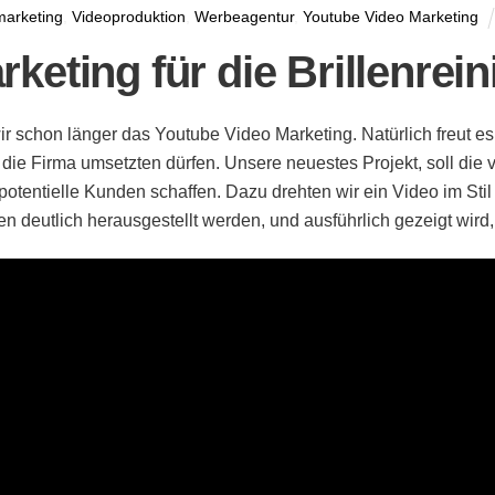
marketing
,
Videoproduktion
,
Werbeagentur
,
Youtube Video Marketing
keting für die Brillenrein
 schon länger das Youtube Video Marketing. Natürlich freut es
ie Firma umsetzten dürfen. Unsere neuestes Projekt, soll die v
potentielle Kunden schaffen. Dazu drehten wir ein Video im Sti
deutlich herausgestellt werden, und ausführlich gezeigt wird, w