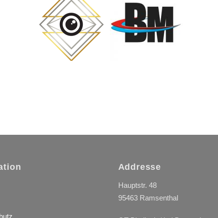
ation
Addresse
Hauptstr. 48
95463 Ramsenthal
hutz