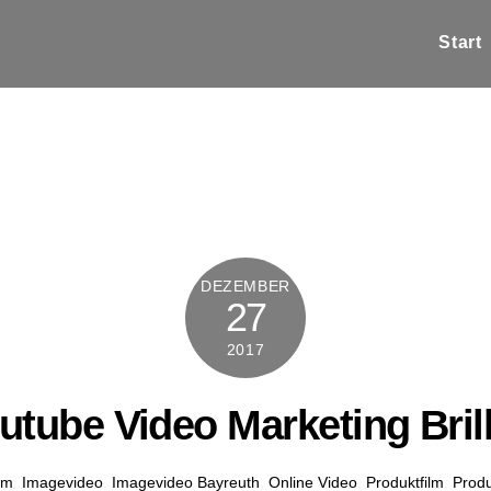
Start
DEZEMBER
27
2017
utube Video Marketing Bril
lm
,
Imagevideo
,
Imagevideo Bayreuth
,
Online Video
,
Produktfilm
,
Prod