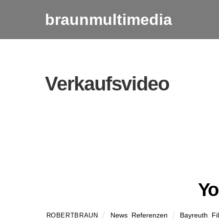
Skip
braunmultimedia
to
content
Verkaufsvideo
Yo
News
,
Referenzen
Bayreuth
,
Fi
ROBERTBRAUN