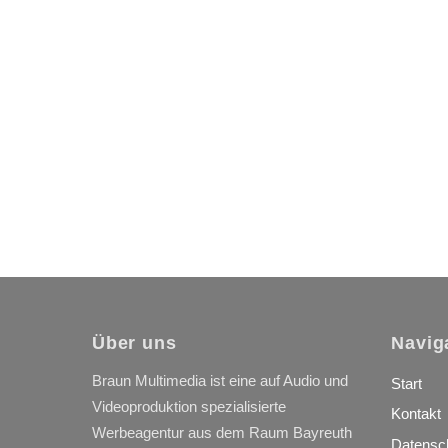
Über uns
Navig
Braun Multimedia ist eine auf Audio und
Start
Videoproduktion spezialisierte
Kontakt
Werbeagentur aus dem Raum Bayreuth
Datensc