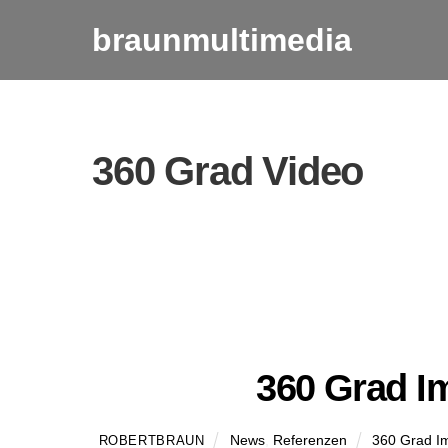
Skip
braunmultimedia
to
content
360 Grad Video
360 Grad I
News
,
Referenzen
360 Grad I
ROBERTBRAUN