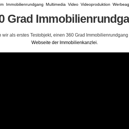
lm
,
Immobilienrundgang
,
Multimedia
,
Video
,
Videoproduktion
,
Werbeag
0 Grad Immobilienrundg
 wir als erstes Testobjekt, einen 360 Grad Immobilienrundgang
Webseite der Immobilienkanzlei
.