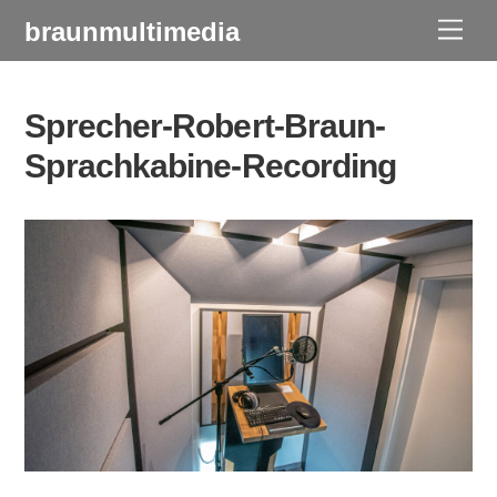
Skip
braunmultimedia
Men
to
content
Sprecher-Robert-Braun-
Sprachkabine-Recording