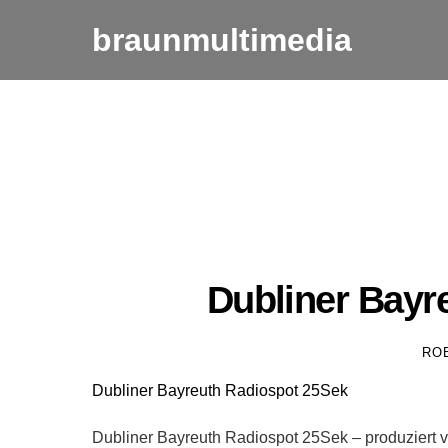
Skip
braunmultimedia
to
content
Dubliner Bayr
RO
Dubliner Bayreuth Radiospot 25Sek
Dubliner Bayreuth Radiospot 25Sek – produziert v