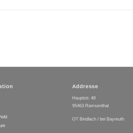
ation
Addresse
Hauptstr. 48
95463 Ramsenthal
hutz
OT Bindlach / bei Bayreuth
sum