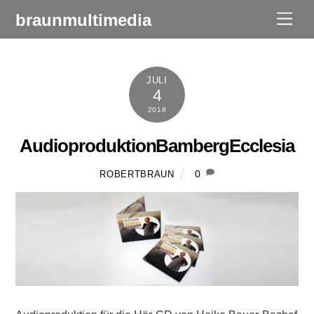
Skip
braunmultimedia
Men
to
content
JULI
4
2018
AudioproduktionBambergEcclesia
0
ROBERTBRAUN