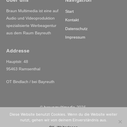
Über uns
Navigation
Braun Multimedia ist eine auf
Start
Audio und Videoproduktion
Kontakt
spezialisierte Werbeagentur
Datenschutz
aus dem Raum Bayreuth
Impressum
Addresse
Hauptstr. 48
95463 Ramsenthal
OT Bindlach / bei Bayreuth
©
braunmultimedia
2026
Diese Website benutzt Cookies. Wenn du die Website weiter
Powered by
WordPress
•
Themify WordPress Themes
nutzt, gehen wir von deinem Einverständnis aus.
Back
To